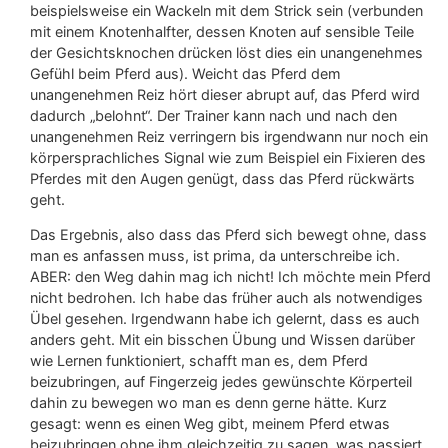
beispielsweise ein Wackeln mit dem Strick sein (verbunden
mit einem Knotenhalfter, dessen Knoten auf sensible Teile
der Gesichtsknochen drücken löst dies ein unangenehmes
Gefühl beim Pferd aus). Weicht das Pferd dem
unangenehmen Reiz hört dieser abrupt auf, das Pferd wird
dadurch „belohnt“. Der Trainer kann nach und nach den
unangenehmen Reiz verringern bis irgendwann nur noch ein
körpersprachliches Signal wie zum Beispiel ein Fixieren des
Pferdes mit den Augen genügt, dass das Pferd rückwärts
geht.
Das Ergebnis, also dass das Pferd sich bewegt ohne, dass
man es anfassen muss, ist prima, da unterschreibe ich.
ABER: den Weg dahin mag ich nicht! Ich möchte mein Pferd
nicht bedrohen. Ich habe das früher auch als notwendiges
Übel gesehen. Irgendwann habe ich gelernt, dass es auch
anders geht. Mit ein bisschen Übung und Wissen darüber
wie Lernen funktioniert, schafft man es, dem Pferd
beizubringen, auf Fingerzeig jedes gewünschte Körperteil
dahin zu bewegen wo man es denn gerne hätte. Kurz
gesagt: wenn es einen Weg gibt, meinem Pferd etwas
beizubringen ohne ihm gleichzeitig zu sagen, was passiert,