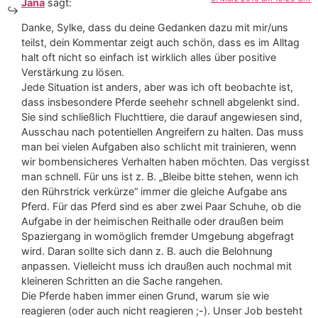
Jana
sagt:
Danke, Sylke, dass du deine Gedanken dazu mit mir/uns
teilst, dein Kommentar zeigt auch schön, dass es im Alltag
halt oft nicht so einfach ist wirklich alles über positive
Verstärkung zu lösen.
Jede Situation ist anders, aber was ich oft beobachte ist,
dass insbesondere Pferde seehehr schnell abgelenkt sind.
Sie sind schließlich Fluchttiere, die darauf angewiesen sind,
Ausschau nach potentiellen Angreifern zu halten. Das muss
man bei vielen Aufgaben also schlicht mit trainieren, wenn
wir bombensicheres Verhalten haben möchten. Das vergisst
man schnell. Für uns ist z. B. „Bleibe bitte stehen, wenn ich
den Rührstrick verkürze“ immer die gleiche Aufgabe ans
Pferd. Für das Pferd sind es aber zwei Paar Schuhe, ob die
Aufgabe in der heimischen Reithalle oder draußen beim
Spaziergang in womöglich fremder Umgebung abgefragt
wird. Daran sollte sich dann z. B. auch die Belohnung
anpassen. Vielleicht muss ich draußen auch nochmal mit
kleineren Schritten an die Sache rangehen.
Die Pferde haben immer einen Grund, warum sie wie
reagieren (oder auch nicht reagieren ;-). Unser Job besteht