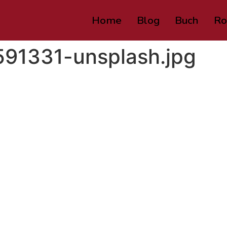
Home
Blog
Buch
Ro
591331-unsplash.jpg