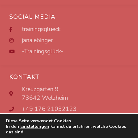
SOCIAL MEDIA
trainingsglueck
jana.ebinger
-Trainingsglück-
KONTAKT
Kreuzgärten 9
73642 Welzheim
+49 176 21032123
info@trainingsglueck.de
Diese Seite verwendet Cookies.
In den
Einstellungen
kannst du erfahren, welche Cookies
das sind.