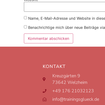
Name, E-Mail-Adresse und Website in dies
Benachrichtige mich über neue Beiträge via
KONTAKT
Kreuzgärten 9
73642 Welzheim
+49 176 21032123
info@trainingsglueck.de