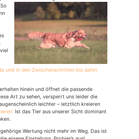
 So
nn
es
.
viel
e und in den Zwischenschritten bis dahin
Verhalten hinein und öffnet die passende
ese Art zu sehen, versperrt uns leider die
genscheinlich leichter – letztlich kreieren
ieren:
Ist das Tier aus unserer Sicht dominant
nken.
zugehörige Wertung nicht mehr im Weg. Das ist
die eigene Einstellung. Probier’s aus!