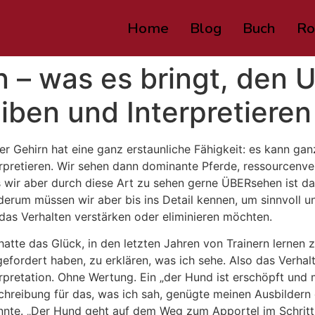
Home
Blog
Buch
Ro
 – was es bringt, den 
iben und Interpretiere
er Gehirn hat eine ganz erstaunliche Fähigkeit: es kann ga
erpretieren. Wir sehen dann dominante Pferde, ressourcenver
 wir aber durch diese Art zu sehen gerne ÜBERsehen ist das 
derum müssen wir aber bis ins Detail kennen, um sinnvoll un
 das Verhalten verstärken oder eliminieren möchten.
 hatte das Glück, in den letzten Jahren von Trainern lerne
gefordert haben, zu erklären, was ich sehe. Also das Verhal
erpretation. Ohne Wertung. Ein „der Hund ist erschöpft und 
chreibung für das, was ich sah, genügte meinen Ausbildern d
onnte. „Der Hund geht auf dem Weg zum Apportel im Schritt,