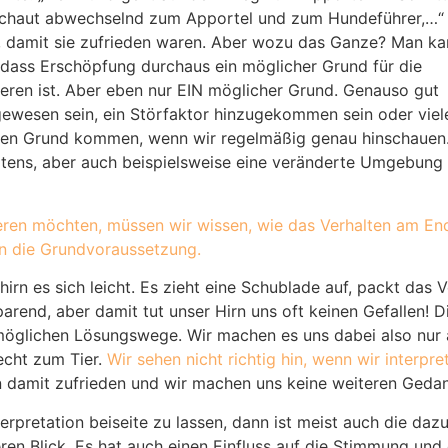
chaut abwechselnd zum Apportel und zum Hundeführer,…“
, damit sie zufrieden waren. Aber wozu das Ganze? Man ka
 dass Erschöpfung durchaus ein möglicher Grund für die
eren ist. Aber eben nur EIN möglicher Grund. Genauso gut
ewesen sein, ein Störfaktor hinzugekommen sein oder viel
 den Grund kommen, wenn wir regelmäßig genau hinschauen
ltens, aber auch beispielsweise eine veränderte Umgebung 
eren möchten, müssen wir wissen, wie das Verhalten am End
en die Grundvoraussetzung.
irn es sich leicht. Es zieht eine Schublade auf, packt das 
rend, aber damit tut unser Hirn uns oft keinen Gefallen! Di
möglichen Lösungswege. Wir machen es uns dabei also nur au
echt zum Tier.
Wir sehen nicht richtig hin, wenn wir interpret
rn damit zufrieden und wir machen uns keine weiteren Geda
terpretation beiseite zu lassen, dann ist meist auch die da
eren Blick. Es hat auch einen Einfluss auf die Stimmung und 