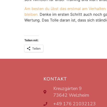
Am besten du übst das erstmal am Verhalten a
bleiben.
Denke im ersten Schritt auch noch ga
Wertung. Das Tolle daran ist, dass sich stä
Teilen mit:
Teilen
KONTAKT
Kreuzgärten 9
73642 Welzheim
+49 176 21032123