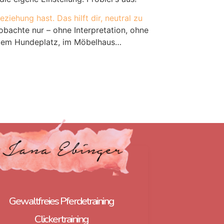
ehung hast. Das hilft dir, neutral zu
obachte nur – ohne Interpretation, ohne
f dem Hundeplatz, im Möbelhaus…
Gewaltfreies Pferdetraining
Clickertraining