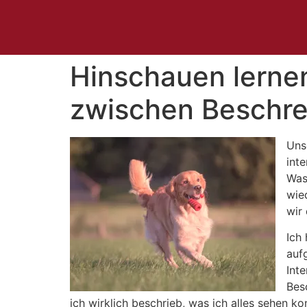
Hinschauen lernen
zwischen Beschre
Uns
int
Was
wie
wir
Ich
auf
Int
Bes
ich wirklich beschrieb, was ich alles sehen k