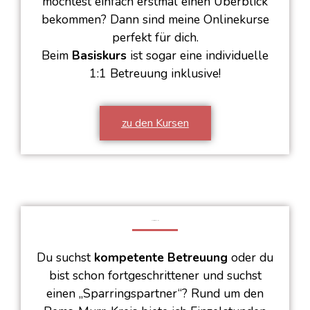
möchtest einfach erstmal einen Überblick
bekommen? Dann sind meine Onlinekurse
perfekt für dich.
Beim
Basiskurs
ist sogar eine individuelle
1:1 Betreuung inklusive!
zu den Kursen
UNTERRICHT
Du suchst
kompetente Betreuung
oder du
bist schon fortgeschrittener und suchst
einen „Sparringspartner“? Rund um den