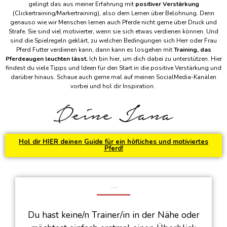
gelingt das aus meiner Erfahrung mit
positiver Verstärkung
(Clickertraining/Markertraining), also dem Lernen über Belohnung. Denn
genauso wie wir Menschen lernen auch Pferde nicht gerne über Druck und
Strafe. Sie sind viel motivierter, wenn sie sich etwas verdienen können. Und
sind die Spielregeln geklärt, zu welchen Bedingungen sich Herr oder Frau
Pferd Futter verdienen kann, dann kann es losgehen mit
Training, das
Pferdeaugen leuchten lässt.
Ich bin hier, um dich dabei zu unterstützen. Hier
findest du viele Tipps und Ideen für den Start in die positive Verstärkung und
darüber hinaus. Schaue auch gerne mal auf meinen SocialMedia-Kanälen
vorbei und hol dir Inspiration.
Hol dir HIER deinen Guide für ein höfliches und motiviertes
Pferd!
ONLINEKURSE
Du hast keine/n Trainer/in in der Nähe oder