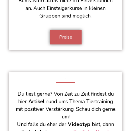
Rems-Murr-Kreis biete ich Einzelstunden
an. Auch Einsteigerkurse in kleinen
Gruppen sind möglich.
Preise
BLOG
Du liest gerne? Von Zeit zu Zeit findest du
hier
Artikel
rund ums Thema Tiertraining
mit positiver Verstärkung. Schau dich gerne
um!
Und falls du eher der
Videotyp
bist, dann